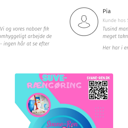
Pia
Kunde hos 
Vi og vores naboer fik
Tusind man
 omhyggeligt arbejde de
meget tak
 - ingen hår at se efter
Her har i 